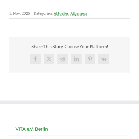
5. Nov. 2025
|
Kategorien:
Aktuelles
,
Allgemein
Share This Story, Choose Your Platform!
Facebook
X
Reddit
LinkedIn
Pinterest
Vk
VITA e.V. Berlin