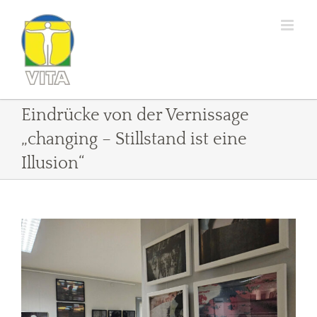
Zum
Inhalt
springen
Eindrücke von der Vernissage
„changing – Stillstand ist eine
Illusion“
Zeige
grösseres
Bild