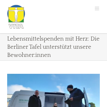
Zum
Inhalt
springen
Lebensmittelspenden mit Herz: Die
Berliner Tafel unterstützt unsere
Bewohner:innen
Zeige
grösseres
Bild