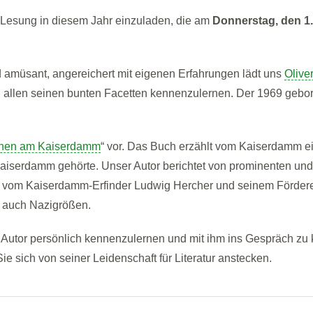
n Lesung in diesem Jahr einzuladen, die am
Donnerstag, den 1.
amüsant, angereichert mit eigenen Erfahrungen lädt uns
Oliv
in allen seinen bunten Facetten kennenzulernen. Der 1969 geb
hen am Kaiserdamm
“ vor.
Das Buch erzählt vom Kaiserdamm ein
Kaiserdamm gehörte.
Unser Autor berichtet von prominenten un
– vom Kaiserdamm-Erfinder Ludwig Hercher und seinem Förderer 
d auch Nazigrößen.
n Autor persönlich kennenzulernen und mit ihm ins Gespräch zu
e sich von seiner Leidenschaft für Literatur anstecken.