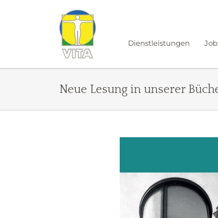
Zum
Inhalt
springen
Dienstleistungen
Job
Neue Lesung in unserer Büc
Zeige
grösseres
Bild