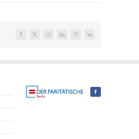
Facebook
X
Reddit
LinkedIn
Pinterest
Vk