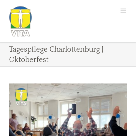
Zum
Inhalt
springen
Tagespflege Charlottenburg |
Oktoberfest
Zeige
grösseres
Bild