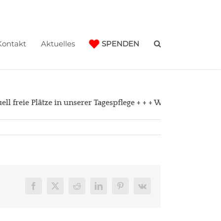
Kontakt
Aktuelles
SPENDEN
ll freie Plätze in unserer Tagespflege + + + Weitere Informati
Facebook
X
Reddit
LinkedIn
Pinterest
Vk