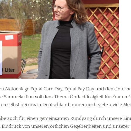
en Aktionstage Equal Care Day, Equal Pay Day und dem Intern
ie Sammelaktion soll dem Thema Obdachlosigkeit für Frauen Ge
n selbst bei uns in Deutschland immer noch viel zu viele Mens
rgabe auch für einen gemeinsamen Rundgang durch unsere Einri
 Eindruck von unseren örtlichen Gegebenheiten und unserer 