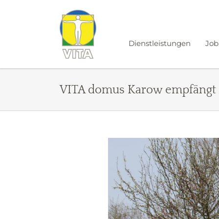
Zum
Inhalt
springen
Dienstleistungen
Job
VITA domus Karow empfängt h
Zeige
grösseres
Bild